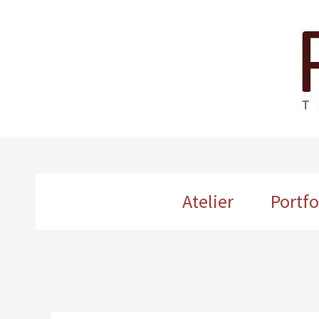
Ga
naar
de
inhoud
Atelier
Portfo