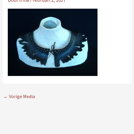
Door
Irma
/
februari 2, 2017
←
Vorige Media