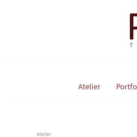
Ga
naar
de
inhoud
Atelier
Portfo
Atelier