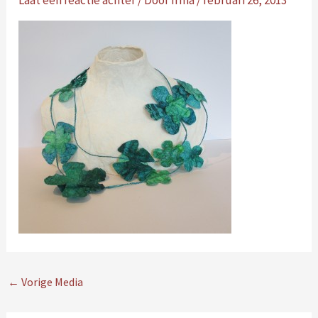
Laat een reactie achter
/ Door
Irma
/
februari 26, 2013
←
Vorige Media