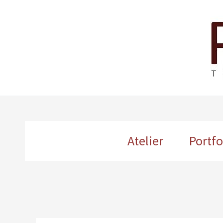
Ga
naar
de
inhoud
Atelier
Portfo